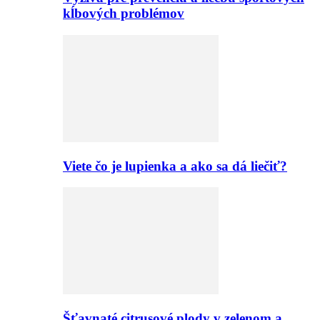
kĺbových problémov
Viete čo je lupienka a ako sa dá liečiť?
Šťavnaté citrusové plody v zelenom a