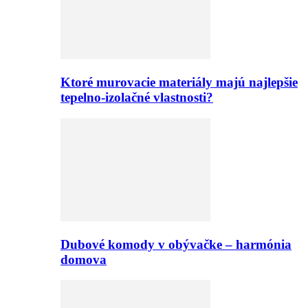
Ktoré murovacie materiály majú najlepšie
tepelno-izolačné vlastnosti?
Dubové komody v obývačke – harmónia
domova