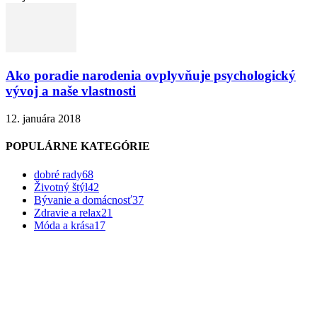
Ako poradie narodenia ovplyvňuje psychologický
vývoj a naše vlastnosti
12. januára 2018
POPULÁRNE KATEGÓRIE
dobré rady
68
Životný štýl
42
Bývanie a domácnosť
37
Zdravie a relax
21
Móda a krása
17