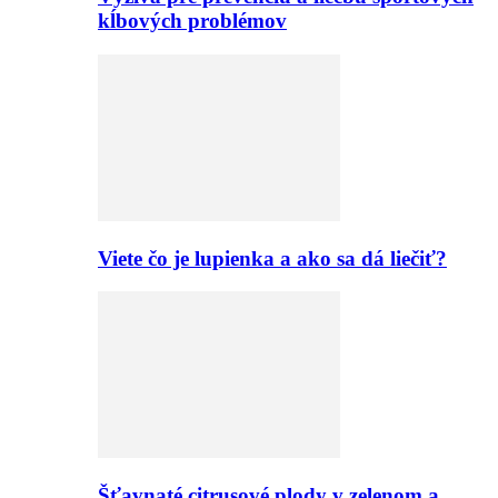
kĺbových problémov
Viete čo je lupienka a ako sa dá liečiť?
Šťavnaté citrusové plody v zelenom a