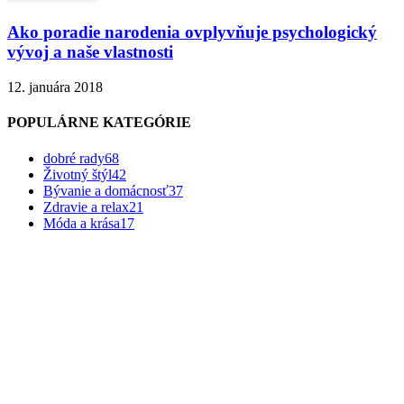
Ako poradie narodenia ovplyvňuje psychologický
vývoj a naše vlastnosti
12. januára 2018
POPULÁRNE KATEGÓRIE
dobré rady
68
Životný štýl
42
Bývanie a domácnosť
37
Zdravie a relax
21
Móda a krása
17