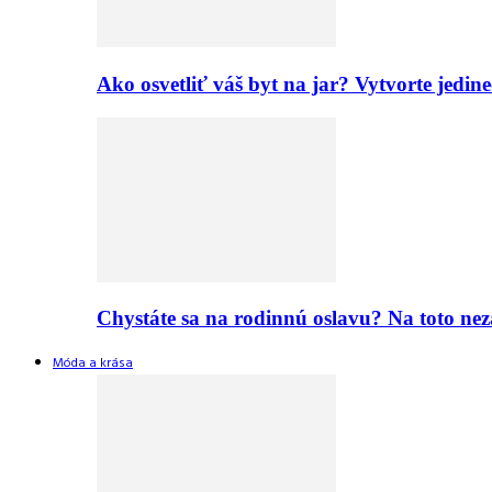
Ako osvetliť váš byt na jar? Vytvorte jed
Chystáte sa na rodinnú oslavu? Na toto nez
Móda a krása