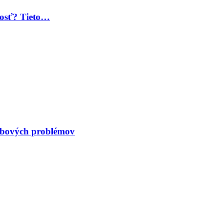
 dosť? Tieto…
kĺbových problémov