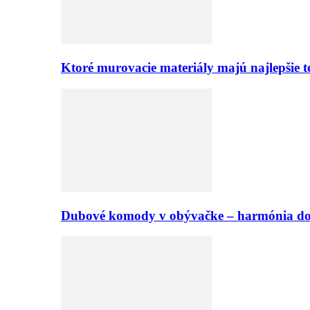
Ktoré murovacie materiály majú najlepšie te
Dubové komody v obývačke – harmónia d