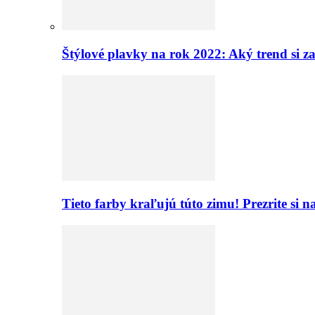
Štýlové plavky na rok 2022: Aký trend si z
Tieto farby kraľujú túto zimu! Prezrite si 