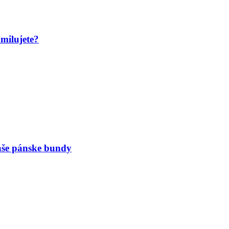
amilujete?
naše pánske bundy