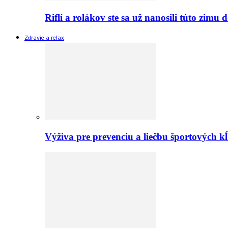
Riflí a rolákov ste sa už nanosili túto zimu
Zdravie a relax
Výživa pre prevenciu a liečbu športových 