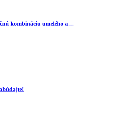
inečnú kombináciu umelého a…
abúdajte!