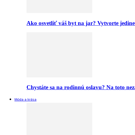
Ako osvetliť váš byt na jar? Vytvorte jed
Chystáte sa na rodinnú oslavu? Na toto nez
Móda a krása