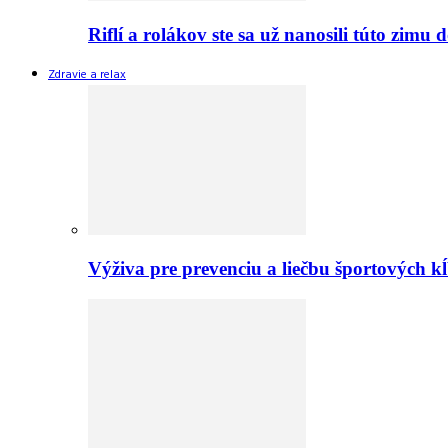
Riflí a rolákov ste sa už nanosili túto zimu
Zdravie a relax
Výživa pre prevenciu a liečbu športových 