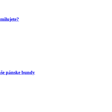
amilujete?
naše pánske bundy