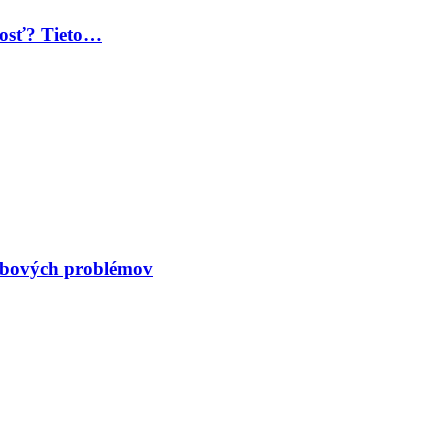
 dosť? Tieto…
kĺbových problémov