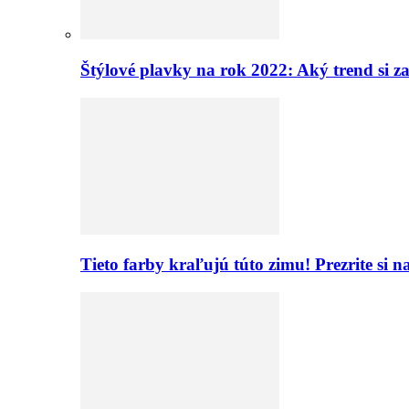
Štýlové plavky na rok 2022: Aký trend si z
Tieto farby kraľujú túto zimu! Prezrite si 