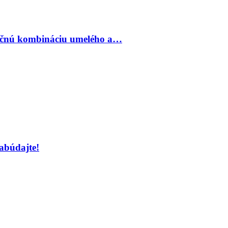
inečnú kombináciu umelého a…
abúdajte!