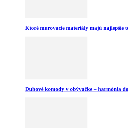
Ktoré murovacie materiály majú najlepšie te
Dubové komody v obývačke – harmónia d