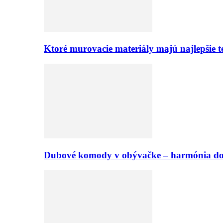
Ktoré murovacie materiály majú najlepšie te
Dubové komody v obývačke – harmónia d