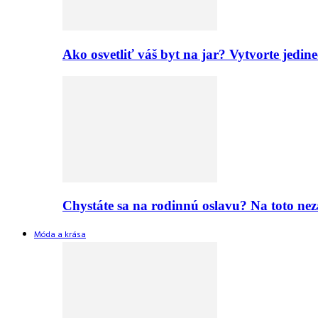
Ako osvetliť váš byt na jar? Vytvorte jed
Chystáte sa na rodinnú oslavu? Na toto nez
Móda a krása