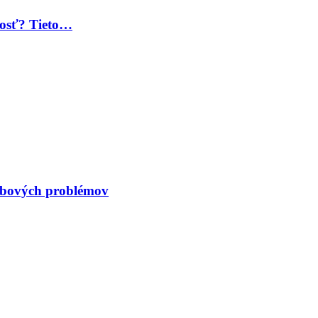
 dosť? Tieto…
kĺbových problémov