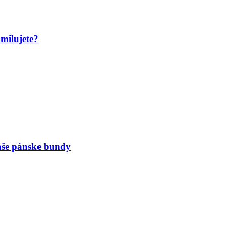
amilujete?
naše pánske bundy