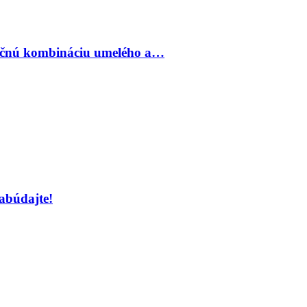
inečnú kombináciu umelého a…
abúdajte!