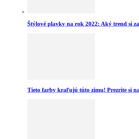
Štýlové plavky na rok 2022: Aký trend si z
Tieto farby kraľujú túto zimu! Prezrite si 