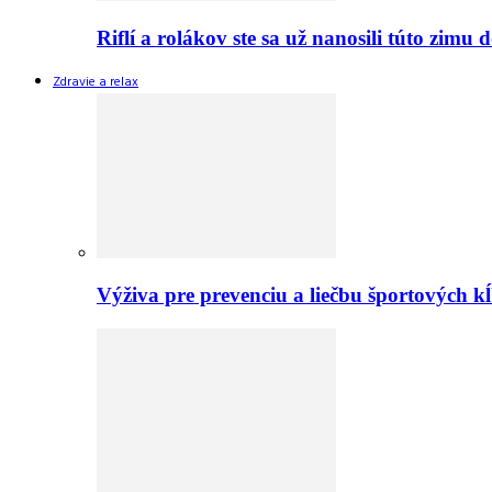
Riflí a rolákov ste sa už nanosili túto zimu
Zdravie a relax
Výživa pre prevenciu a liečbu športových 