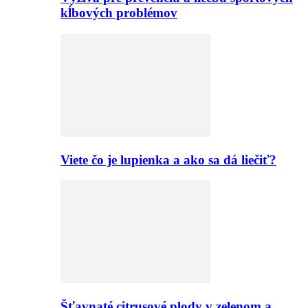
kĺbových problémov
Viete čo je lupienka a ako sa dá liečiť?
Šťavnaté citrusové plody v zelenom a