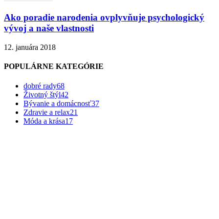
Ako poradie narodenia ovplyvňuje psychologický
vývoj a naše vlastnosti
12. januára 2018
POPULÁRNE KATEGÓRIE
dobré rady
68
Životný štýl
42
Bývanie a domácnosť
37
Zdravie a relax
21
Móda a krása
17