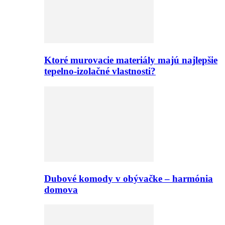
Ktoré murovacie materiály majú najlepšie
tepelno-izolačné vlastnosti?
Dubové komody v obývačke – harmónia
domova