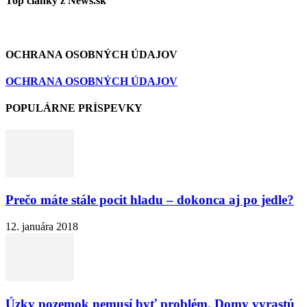
Top články z News.sk
OCHRANA OSOBNÝCH ÚDAJOV
OCHRANA OSOBNÝCH ÚDAJOV
POPULÁRNE PRÍSPEVKY
Prečo máte stále pocit hladu – dokonca aj po jedle?
12. januára 2018
Úzky pozemok nemusí byť problém. Domy vyrastú