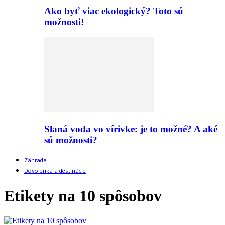
Ako byť viac ekologický? Toto sú
možnosti!
Slaná voda vo vírivke: je to možné? A aké
sú možnosti?
Záhrada
Dovolenka a destinácie
Etikety na 10 spôsobov