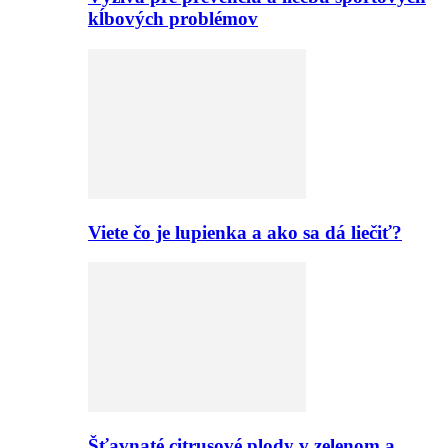
kĺbových problémov
Viete čo je lupienka a ako sa dá liečiť?
Šťavnaté citrusové plody v zelenom a