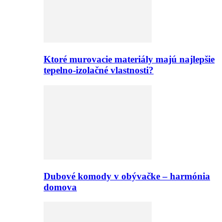
Ktoré murovacie materiály majú najlepšie
tepelno-izolačné vlastnosti?
Dubové komody v obývačke – harmónia
domova