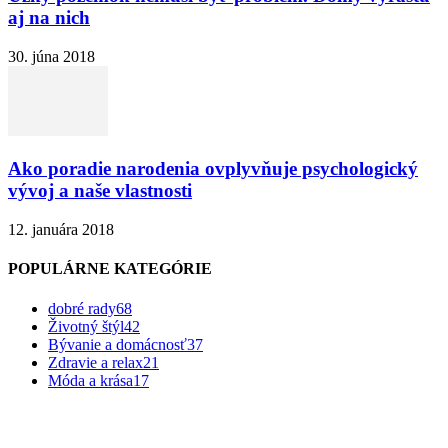
aj na nich
30. júna 2018
Ako poradie narodenia ovplyvňuje psychologický
vývoj a naše vlastnosti
12. januára 2018
POPULÁRNE KATEGÓRIE
dobré rady
68
Životný štýl
42
Bývanie a domácnosť
37
Zdravie a relax
21
Móda a krása
17