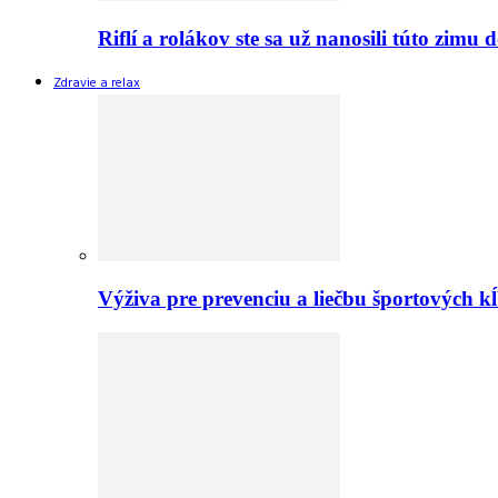
Riflí a rolákov ste sa už nanosili túto zimu
Zdravie a relax
Výživa pre prevenciu a liečbu športových 