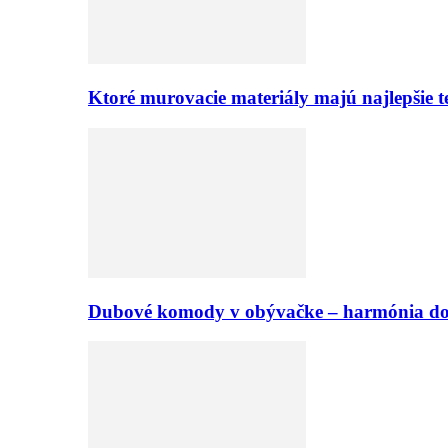
Ktoré murovacie materiály majú najlepšie te
Dubové komody v obývačke – harmónia d