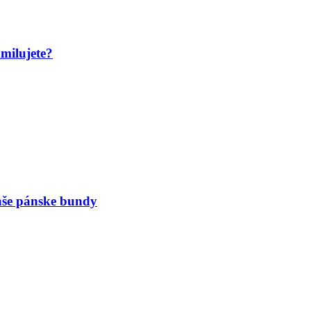
amilujete?
naše pánske bundy