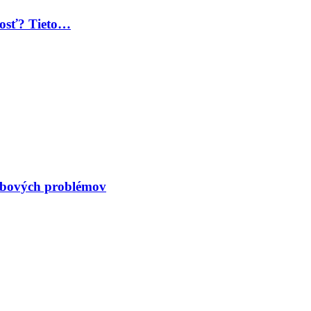
 dosť? Tieto…
kĺbových problémov