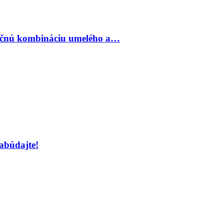
inečnú kombináciu umelého a…
abúdajte!