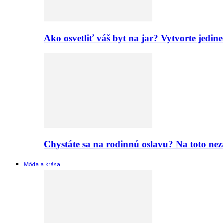
Ako osvetliť váš byt na jar? Vytvorte jed
Chystáte sa na rodinnú oslavu? Na toto nez
Móda a krása