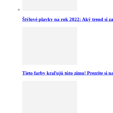
Štýlové plavky na rok 2022: Aký trend si z
Tieto farby kraľujú túto zimu! Prezrite si 