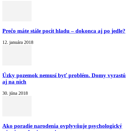
Prečo máte stále pocit hladu – dokonca aj po jedle?
12. januára 2018
Úzky pozemok nemusí byť problém. Domy vyrastú
aj na nich
30. júna 2018
Ako poradie narodenia ovplyvňuje psychologický