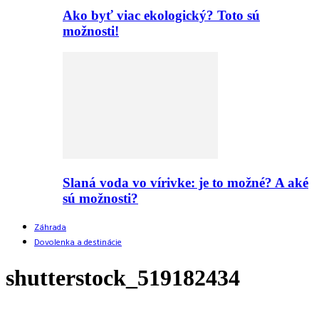
Ako byť viac ekologický? Toto sú
možnosti!
Slaná voda vo vírivke: je to možné? A aké
sú možnosti?
Záhrada
Dovolenka a destinácie
shutterstock_519182434