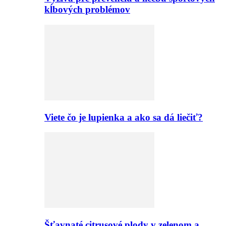
kĺbových problémov
Viete čo je lupienka a ako sa dá liečiť?
Šťavnaté citrusové plody v zelenom a