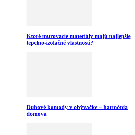
Ktoré murovacie materiály majú najlepšie
tepelno-izolačné vlastnosti?
Dubové komody v obývačke – harmónia
domova