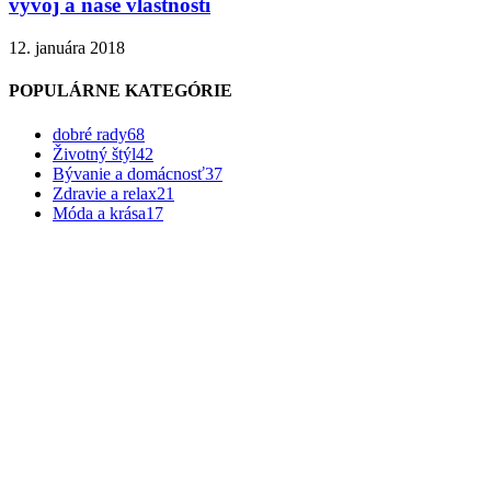
vývoj a naše vlastnosti
12. januára 2018
POPULÁRNE KATEGÓRIE
dobré rady
68
Životný štýl
42
Bývanie a domácnosť
37
Zdravie a relax
21
Móda a krása
17