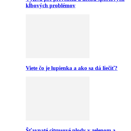
kĺbových problémov
Viete čo je lupienka a ako sa dá liečiť?
Šťavnaté citrusové plody v zelenom a