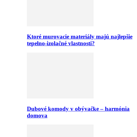
Ktoré murovacie materiály majú najlepšie
tepelno-izolačné vlastnosti?
Dubové komody v obývačke – harmónia
domova