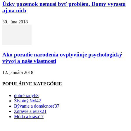
Úzky pozemok nemusí byť problém. Domy vyrastú
aj na nich
30. júna 2018
Ako poradie narodenia ovplyvňuje psychologický
vývoj a naše vlastnosti
12. januára 2018
POPULÁRNE KATEGÓRIE
dobré rady
68
Životný štýl
42
Bývanie a domácnosť
37
Zdravie a relax
21
Móda a krása
17