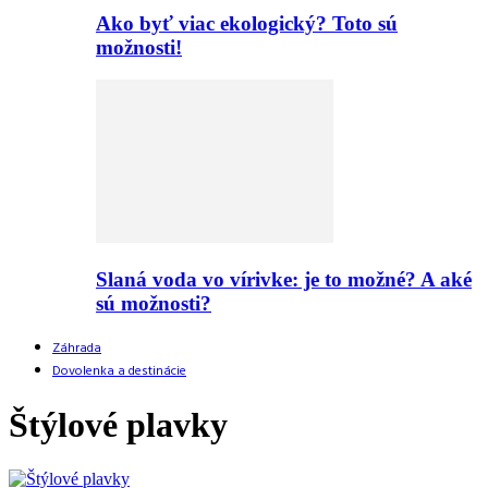
Ako byť viac ekologický? Toto sú
možnosti!
Slaná voda vo vírivke: je to možné? A aké
sú možnosti?
Záhrada
Dovolenka a destinácie
Štýlové plavky