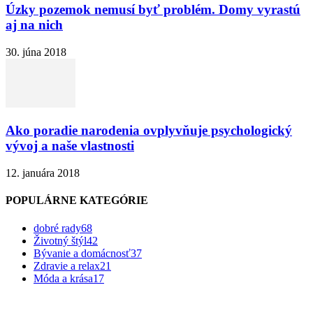
Úzky pozemok nemusí byť problém. Domy vyrastú
aj na nich
30. júna 2018
Ako poradie narodenia ovplyvňuje psychologický
vývoj a naše vlastnosti
12. januára 2018
POPULÁRNE KATEGÓRIE
dobré rady
68
Životný štýl
42
Bývanie a domácnosť
37
Zdravie a relax
21
Móda a krása
17