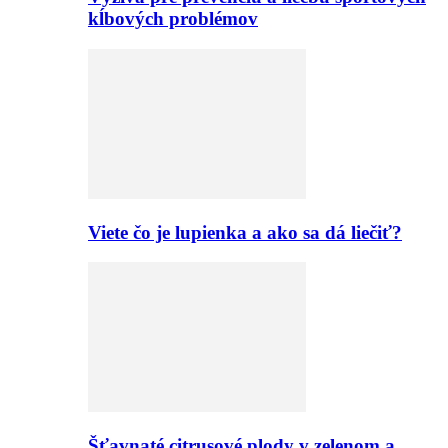
kĺbových problémov
Viete čo je lupienka a ako sa dá liečiť?
Šťavnaté citrusové plody v zelenom a