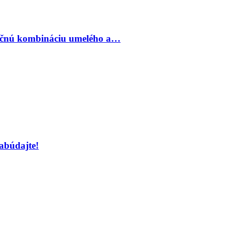
inečnú kombináciu umelého a…
abúdajte!