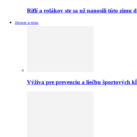
Riflí a rolákov ste sa už nanosili túto zimu
Zdravie a relax
Výživa pre prevenciu a liečbu športových 