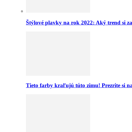
Štýlové plavky na rok 2022: Aký trend si z
Tieto farby kraľujú túto zimu! Prezrite si 