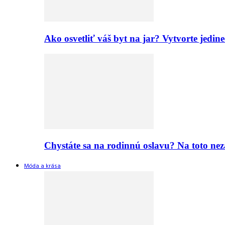
Ako osvetliť váš byt na jar? Vytvorte jed
Chystáte sa na rodinnú oslavu? Na toto nez
Móda a krása