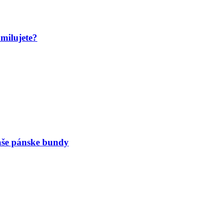
amilujete?
naše pánske bundy