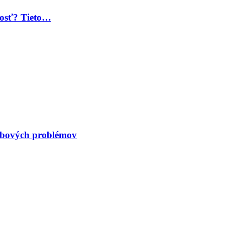
 dosť? Tieto…
kĺbových problémov