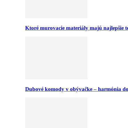
Ktoré murovacie materiály majú najlepšie te
Dubové komody v obývačke – harmónia d