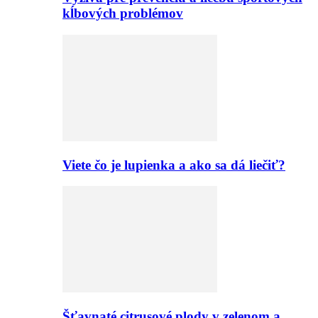
kĺbových problémov
Viete čo je lupienka a ako sa dá liečiť?
Šťavnaté citrusové plody v zelenom a