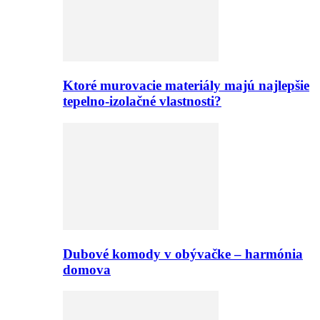
Ktoré murovacie materiály majú najlepšie
tepelno-izolačné vlastnosti?
Dubové komody v obývačke – harmónia
domova