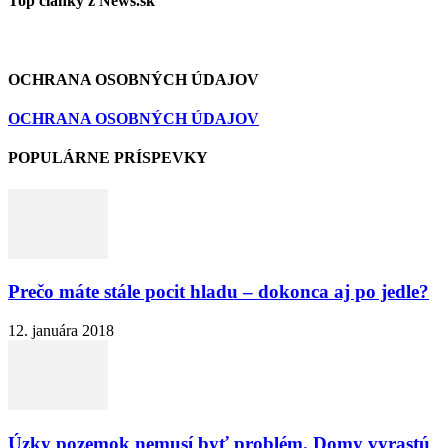
Top články z News.sk
OCHRANA OSOBNÝCH ÚDAJOV
OCHRANA OSOBNÝCH ÚDAJOV
POPULÁRNE PRÍSPEVKY
Prečo máte stále pocit hladu – dokonca aj po jedle?
12. januára 2018
Úzky pozemok nemusí byť problém. Domy vyrastú