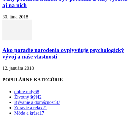
aj na nich
30. júna 2018
Ako poradie narodenia ovplyvňuje psychologický
vývoj a naše vlastnosti
12. januára 2018
POPULÁRNE KATEGÓRIE
dobré rady
68
Životný štýl
42
Bývanie a domácnosť
37
Zdravie a relax
21
Móda a krása
17