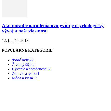
Ako poradie narodenia ovplyvňuje psychologický
vývoj a naše vlastnosti
12. januára 2018
POPULÁRNE KATEGÓRIE
dobré rady
68
Životný štýl
42
Bývanie a domácnosť
37
Zdravie a relax
21
Móda a krása
17