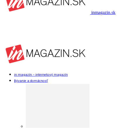
inmagazin.sk
in magazín – internetový magazín
Bývanie a domácnosť