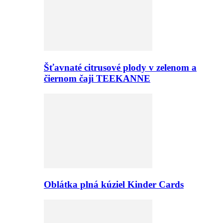
Šťavnaté citrusové plody v zelenom a
čiernom čaji TEEKANNE
Oblátka plná kúziel Kinder Cards