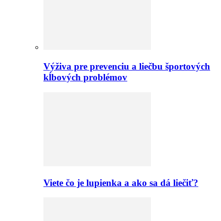
Výživa pre prevenciu a liečbu športových
kĺbových problémov
Viete čo je lupienka a ako sa dá liečiť?