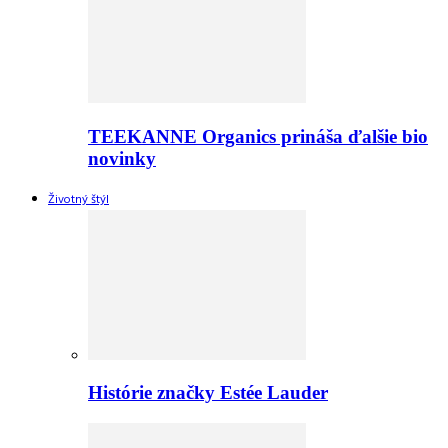
TEEKANNE Organics prináša ďalšie bio
novinky
Životný štýl
Histórie značky Estée Lauder