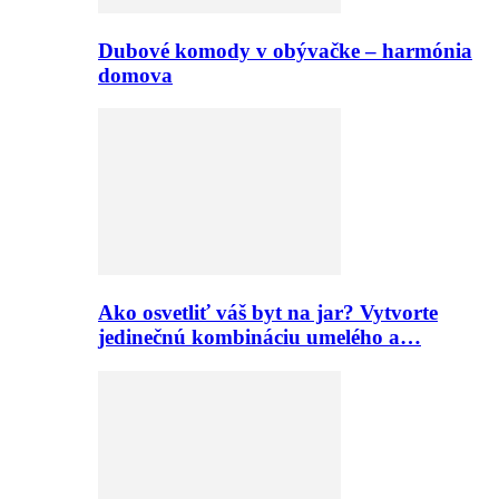
Dubové komody v obývačke – harmónia
domova
Ako osvetliť váš byt na jar? Vytvorte
jedinečnú kombináciu umelého a…