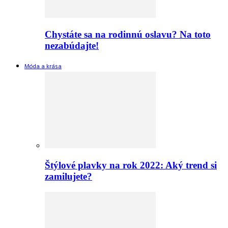
Chystáte sa na rodinnú oslavu? Na toto
nezabúdajte!
Móda a krása
Štýlové plavky na rok 2022: Aký trend si
zamilujete?