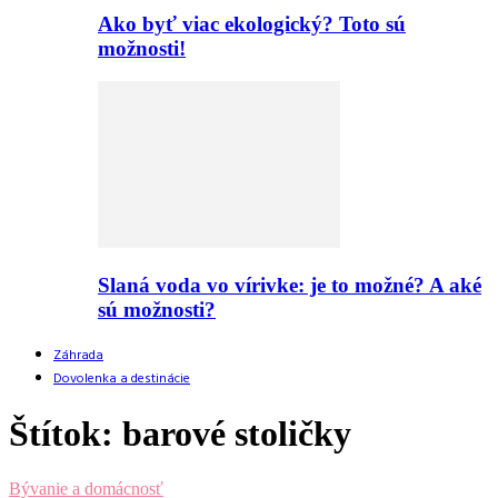
Ako byť viac ekologický? Toto sú
možnosti!
Slaná voda vo vírivke: je to možné? A aké
sú možnosti?
Záhrada
Dovolenka a destinácie
Štítok: barové stoličky
Bývanie a domácnosť