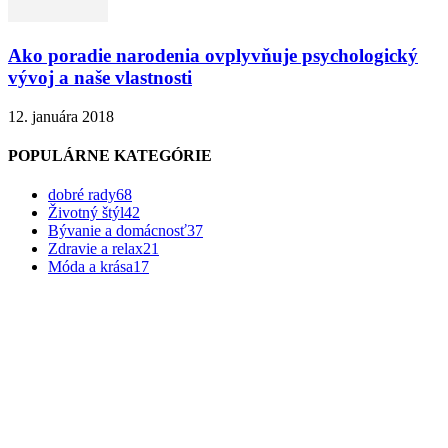
Ako poradie narodenia ovplyvňuje psychologický
vývoj a naše vlastnosti
12. januára 2018
POPULÁRNE KATEGÓRIE
dobré rady
68
Životný štýl
42
Bývanie a domácnosť
37
Zdravie a relax
21
Móda a krása
17