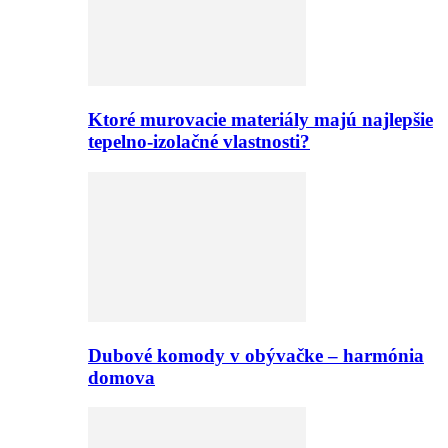
Ktoré murovacie materiály majú najlepšie
tepelno-izolačné vlastnosti?
Dubové komody v obývačke – harmónia
domova