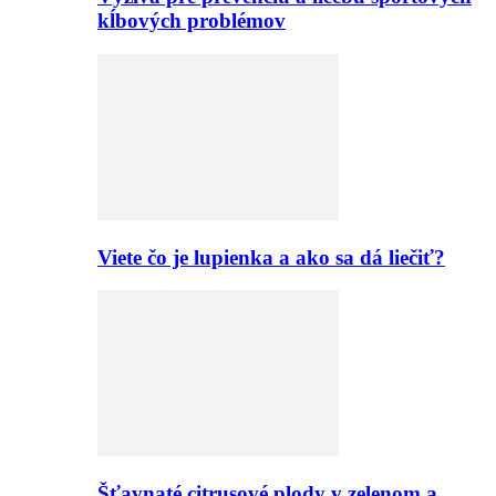
kĺbových problémov
Viete čo je lupienka a ako sa dá liečiť?
Šťavnaté citrusové plody v zelenom a