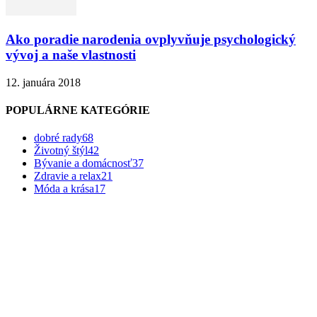
Ako poradie narodenia ovplyvňuje psychologický
vývoj a naše vlastnosti
12. januára 2018
POPULÁRNE KATEGÓRIE
dobré rady
68
Životný štýl
42
Bývanie a domácnosť
37
Zdravie a relax
21
Móda a krása
17