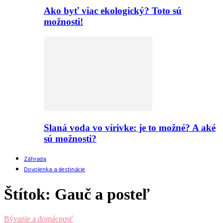
Ako byť viac ekologický? Toto sú
možnosti!
Slaná voda vo vírivke: je to možné? A aké
sú možnosti?
Záhrada
Dovolenka a destinácie
Štítok: Gauč a posteľ
Bývanie a domácnosť