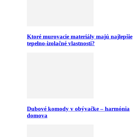
Ktoré murovacie materiály majú najlepšie
tepelno-izolačné vlastnosti?
Dubové komody v obývačke – harmónia
domova