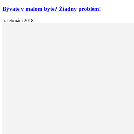
Bývate v malom byte? Žiadny problém!
5. februára 2018