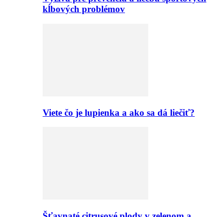
kĺbových problémov
Viete čo je lupienka a ako sa dá liečiť?
Šťavnaté citrusové plody v zelenom a