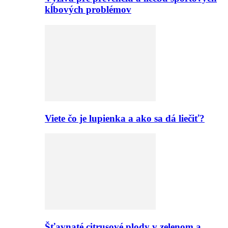
kĺbových problémov
Viete čo je lupienka a ako sa dá liečiť?
Šťavnaté citrusové plody v zelenom a