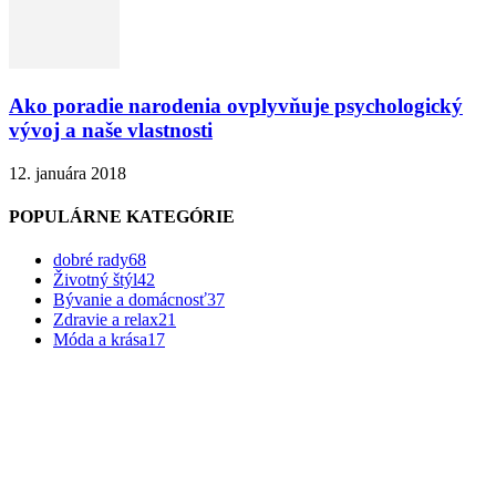
Ako poradie narodenia ovplyvňuje psychologický
vývoj a naše vlastnosti
12. januára 2018
POPULÁRNE KATEGÓRIE
dobré rady
68
Životný štýl
42
Bývanie a domácnosť
37
Zdravie a relax
21
Móda a krása
17