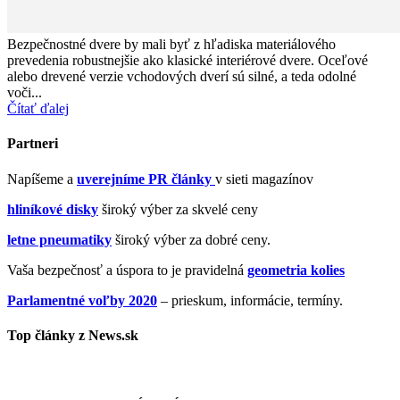
Bezpečnostné dvere by mali byť z hľadiska materiálového
prevedenia robustnejšie ako klasické interiérové dvere. Oceľové
alebo drevené verzie vchodových dverí sú silné, a teda odolné
voči...
Čítať ďalej
Partneri
Napíšeme a
uverejníme PR články
v sieti magazínov
hliníkové disky
široký výber za skvelé ceny
letne pneumatiky
široký výber za dobré ceny.
Vaša bezpečnosť a úspora to je pravidelná
geometria kolies
Parlamentné voľby 2020
– prieskum, informácie, termíny.
Top články z News.sk