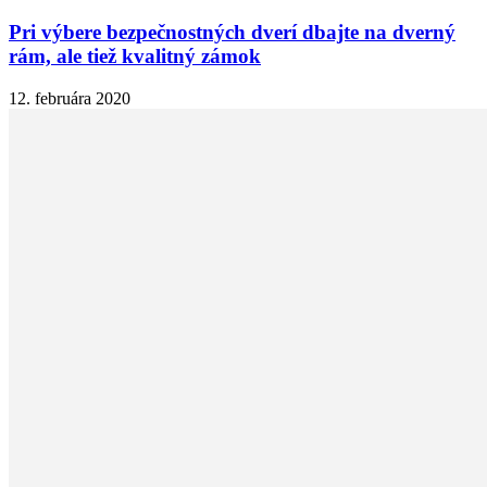
Pri výbere bezpečnostných dverí dbajte na dverný
rám, ale tiež kvalitný zámok
12. februára 2020