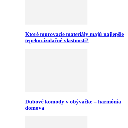
Ktoré murovacie materiály majú najlepšie
tepelno-izolačné vlastnosti?
Dubové komody v obývačke – harmónia
domova