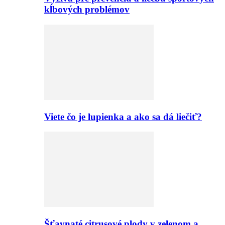
kĺbových problémov
Viete čo je lupienka a ako sa dá liečiť?
Šťavnaté citrusové plody v zelenom a