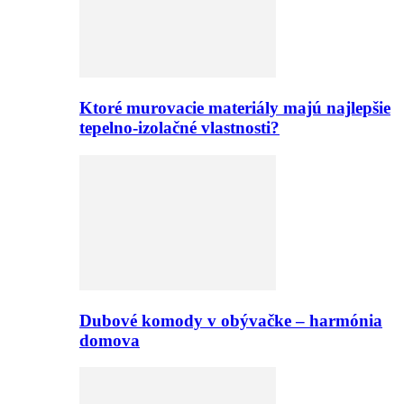
Ktoré murovacie materiály majú najlepšie
tepelno-izolačné vlastnosti?
Dubové komody v obývačke – harmónia
domova