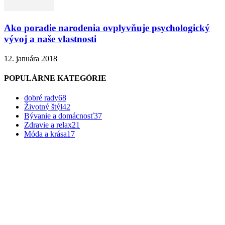
Ako poradie narodenia ovplyvňuje psychologický
vývoj a naše vlastnosti
12. januára 2018
POPULÁRNE KATEGÓRIE
dobré rady
68
Životný štýl
42
Bývanie a domácnosť
37
Zdravie a relax
21
Móda a krása
17