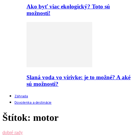
Ako byť viac ekologický? Toto sú
možnosti!
Slaná voda vo vírivke: je to možné? A aké
sú možnosti?
Záhrada
Dovolenka a destinácie
Štítok: motor
dobré rady