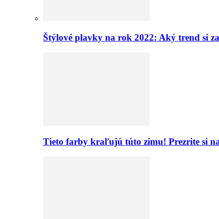
Štýlové plavky na rok 2022: Aký trend si z
Tieto farby kraľujú túto zimu! Prezrite si 