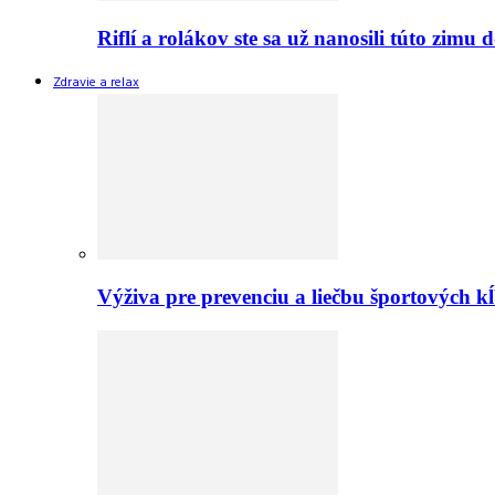
Riflí a rolákov ste sa už nanosili túto zimu
Zdravie a relax
Výživa pre prevenciu a liečbu športových 