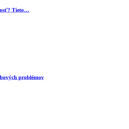
 dosť? Tieto…
kĺbových problémov