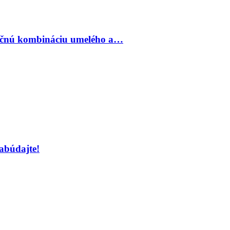
inečnú kombináciu umelého a…
abúdajte!