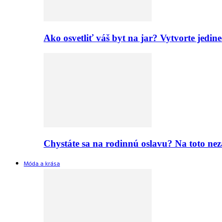
Ako osvetliť váš byt na jar? Vytvorte jed
Chystáte sa na rodinnú oslavu? Na toto nez
Móda a krása