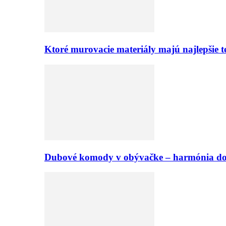
Ktoré murovacie materiály majú najlepšie te
Dubové komody v obývačke – harmónia d