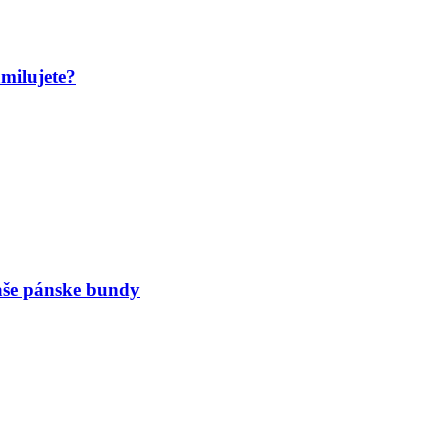
amilujete?
naše pánske bundy