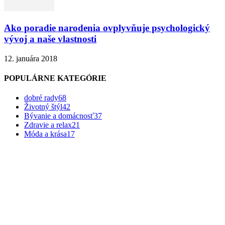
Ako poradie narodenia ovplyvňuje psychologický
vývoj a naše vlastnosti
12. januára 2018
POPULÁRNE KATEGÓRIE
dobré rady
68
Životný štýl
42
Bývanie a domácnosť
37
Zdravie a relax
21
Móda a krása
17