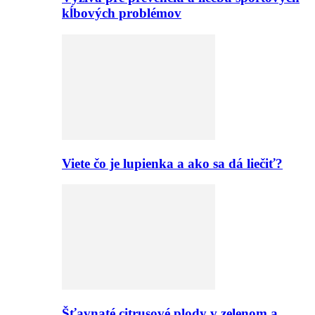
kĺbových problémov
Viete čo je lupienka a ako sa dá liečiť?
Šťavnaté citrusové plody v zelenom a