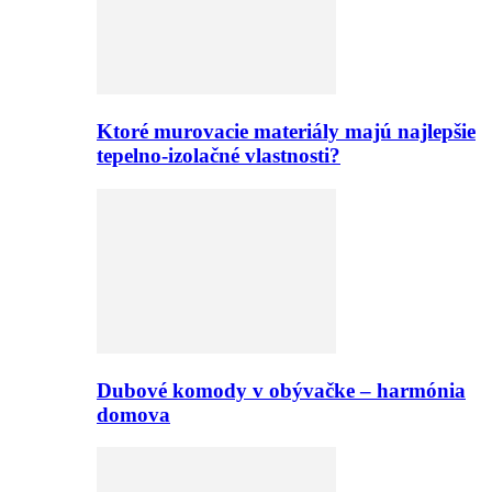
Ktoré murovacie materiály majú najlepšie
tepelno-izolačné vlastnosti?
Dubové komody v obývačke – harmónia
domova