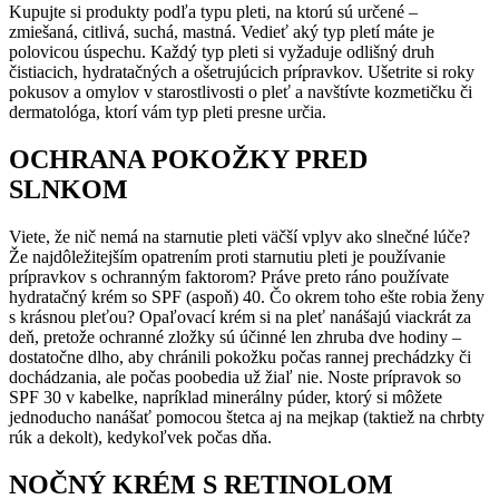
Kupujte si produkty podľa typu pleti, na ktorú sú určené –
zmiešaná, citlivá, suchá, mastná. Vedieť aký typ pletí máte je
polovicou úspechu. Každý typ pleti si vyžaduje odlišný druh
čistiacich, hydratačných a ošetrujúcich prípravkov. Ušetrite si roky
pokusov a omylov v starostlivosti o pleť a navštívte kozmetičku či
dermatológa, ktorí vám typ pleti presne určia.
OCHRANA POKOŽKY PRED
SLNKOM
Viete, že nič nemá na starnutie pleti väčší vplyv ako slnečné lúče?
Že najdôležitejším opatrením proti starnutiu pleti je používanie
prípravkov s ochranným faktorom? Práve preto ráno používate
hydratačný krém so SPF (aspoň) 40. Čo okrem toho ešte robia ženy
s krásnou pleťou? Opaľovací krém si na pleť nanášajú viackrát za
deň, pretože ochranné zložky sú účinné len zhruba dve hodiny –
dostatočne dlho, aby chránili pokožku počas rannej prechádzky či
dochádzania, ale počas poobedia už žiaľ nie. Noste prípravok so
SPF 30 v kabelke, napríklad minerálny púder, ktorý si môžete
jednoducho nanášať pomocou štetca aj na mejkap (taktiež na chrbty
rúk a dekolt), kedykoľvek počas dňa.
NOČNÝ KRÉM S RETINOLOM