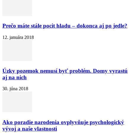
Prečo máte stále pocit hladu – dokonca aj po jedle?
12. januára 2018
Úzky pozemok nemusí byť problém. Domy vyrastú
aj na nich
30. júna 2018
Ako poradie narodenia ovplyvňuje psychologický
vývoj a naše vlastnosti