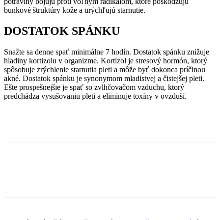
potraviny bojujú proti voľným radikálom, ktoré poškodzujú
bunkové štruktúry kože a urýchľujú starnutie.
DOSTATOK SPÁNKU
Snažte sa denne spať minimálne 7 hodín. Dostatok spánku znižuje
hladiny kortizolu v organizme. Kortizol je stresový hormón, ktorý
spôsobuje zrýchlenie starnutia pleti a môže byť dokonca príčinou
akné. Dostatok spánku je synonymom mladistvej a čistejšej pleti.
Ešte prospešnejšie je spať so zvlhčovačom vzduchu, ktorý
predchádza vysušovaniu pleti a eliminuje toxíny v ovzduší.