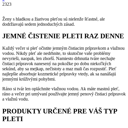
2323
Ženy s hladkou a žiarivou pleťou sú nielenže šťastné, ale
dodržiavajú sedem jednoduchých zásad.
JEMNÉ ČISTENIE PLETI RAZ DENNE
Každý večer si pleť očistite jemným čistiacim prípravkom a vlažnou
vodou. Nikdy pleť ale nedrhnite, to skutočne vaše problémy
nevyrieši, naopak, len zhorší. Namiesto drhnutia tváre nechajte
čistiaci prípravok nanesený na pokožke po dobu niekoľkých
sekúnd, aby sa mejkap, nečistoty a maz mali čas rozpustiť. Pleť
najlepšie absorbuje kozmetické prípravky vtedy, ak sa nanášajú
jemnými krúživými pohybmi.
Ráno si tvár len opláchnite vlažnou vodou. Ak máte mastnú pleť,
ráno a večer pri umývaní používajte jemný penový čistiaci prípravok
a vlažnú vodu.
PRODUKTY URČENÉ PRE VÁŠ TYP
PLETI