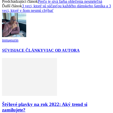
Predchádzajúci článok
Prečo je sivá farba oblečenia nesmrteľná
Ďalší článok
3 veci, ktoré sú súčasťou každého dámskeho šatníka a 3
veci, ktoré v ňom nesmú chýbať
inmagazin
SÚVISIACE ČLÁNKY
VIAC OD AUTORA
Štýlové plavky na rok 2022: Aký trend si
zamilujete?