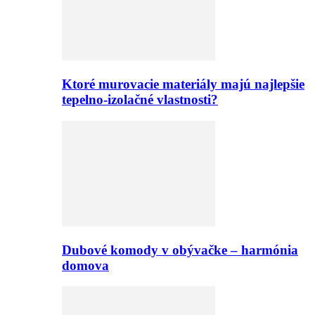
Ktoré murovacie materiály majú najlepšie
tepelno-izolačné vlastnosti?
Dubové komody v obývačke – harmónia
domova