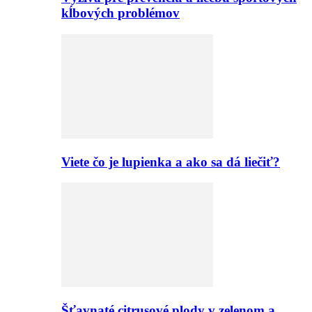
kĺbových problémov
Viete čo je lupienka a ako sa dá liečiť?
Šťavnaté citrusové plody v zelenom a