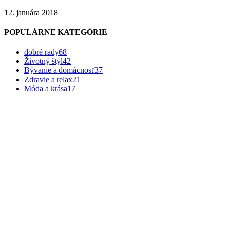
12. januára 2018
POPULÁRNE KATEGÓRIE
dobré rady
68
Životný štýl
42
Bývanie a domácnosť
37
Zdravie a relax
21
Móda a krása
17