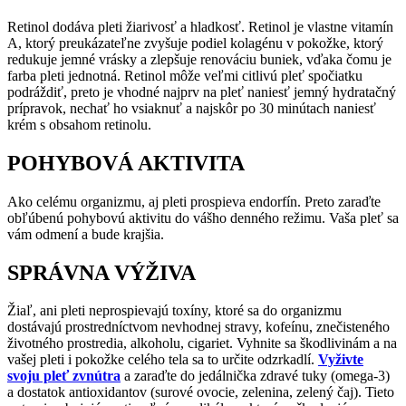
Retinol dodáva pleti žiarivosť a hladkosť. Retinol je vlastne vitamín
A, ktorý preukázateľne zvyšuje podiel kolagénu v pokožke, ktorý
redukuje jemné vrásky a zlepšuje renováciu buniek, vďaka čomu je
farba pleti jednotná. Retinol môže veľmi citlivú pleť spočiatku
podráždiť, preto je vhodné najprv na pleť naniesť jemný hydratačný
prípravok, nechať ho vsiaknuť a najskôr po 30 minútach naniesť
krém s obsahom retinolu.
POHYBOVÁ AKTIVITA
Ako celému organizmu, aj pleti prospieva endorfín. Preto zaraďte
obľúbenú pohybovú aktivitu do vášho denného režimu. Vaša pleť sa
vám odmení a bude krajšia.
SPRÁVNA VÝŽIVA
Žiaľ, ani pleti neprospievajú toxíny, ktoré sa do organizmu
dostávajú prostredníctvom nevhodnej stravy, kofeínu, znečisteného
životného prostredia, alkoholu, cigariet. Vyhnite sa škodlivinám a na
vašej pleti i pokožke celého tela sa to určite odzrkadlí.
Vyživte
svoju pleť zvnútra
a zaraďte do jedálnička zdravé tuky (omega-3)
a dostatok antioxidantov (surové ovocie, zelenina, zelený čaj). Tieto