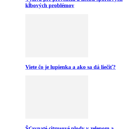
kĺbových problémov
Viete čo je lupienka a ako sa dá liečiť?
Šťavnaté citrusové plody v zelenom a