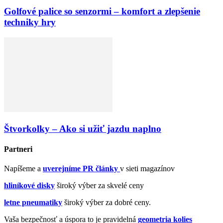
Golfové palice so senzormi – komfort a zlepšenie
techniky hry
Štvorkolky – Ako si užiť jazdu naplno
Partneri
Napíšeme a
uverejníme PR články
v sieti magazínov
hliníkové disky
široký výber za skvelé ceny
letne pneumatiky
široký výber za dobré ceny.
Vaša bezpečnosť a úspora to je pravidelná
geometria kolies