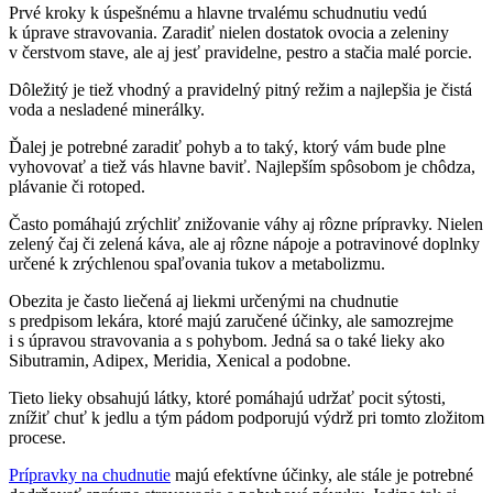
Prvé kroky k úspešnému a hlavne trvalému schudnutiu vedú
k úprave stravovania. Zaradiť nielen dostatok ovocia a zeleniny
v čerstvom stave, ale aj jesť pravidelne, pestro a stačia malé porcie.
Dôležitý je tiež vhodný a pravidelný pitný režim a najlepšia je čistá
voda a nesladené minerálky.
Ďalej je potrebné zaradiť pohyb a to taký, ktorý vám bude plne
vyhovovať a tiež vás hlavne baviť. Najlepším spôsobom je chôdza,
plávanie či rotoped.
Často pomáhajú zrýchliť znižovanie váhy aj rôzne prípravky. Nielen
zelený čaj či zelená káva, ale aj rôzne nápoje a potravinové doplnky
určené k zrýchlenou spaľovania tukov a metabolizmu.
Obezita je často liečená aj liekmi určenými na chudnutie
s predpisom lekára, ktoré majú zaručené účinky, ale samozrejme
i s úpravou stravovania a s pohybom. Jedná sa o také lieky ako
Sibutramin, Adipex, Meridia, Xenical a podobne.
Tieto lieky obsahujú látky, ktoré pomáhajú udržať pocit sýtosti,
znížiť chuť k jedlu a tým pádom podporujú výdrž pri tomto zložitom
procese.
Prípravky na chudnutie
majú efektívne účinky, ale stále je potrebné