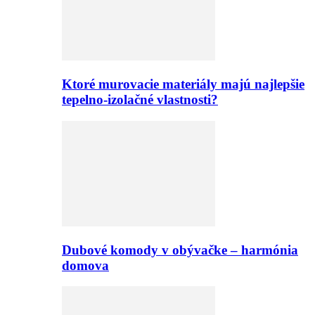
Ktoré murovacie materiály majú najlepšie
tepelno-izolačné vlastnosti?
Dubové komody v obývačke – harmónia
domova