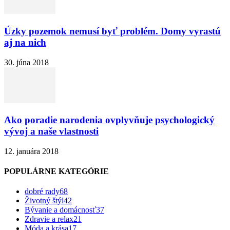
Úzky pozemok nemusí byť problém. Domy vyrastú
aj na nich
30. júna 2018
Ako poradie narodenia ovplyvňuje psychologický
vývoj a naše vlastnosti
12. januára 2018
POPULÁRNE KATEGÓRIE
dobré rady
68
Životný štýl
42
Bývanie a domácnosť
37
Zdravie a relax
21
Móda a krása
17