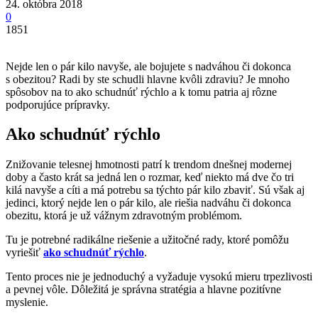
24. októbra 2018
0
1851
Nejde len o pár kilo navyše, ale bojujete s nadváhou či dokonca
s obezitou? Radi by ste schudli hlavne kvôli zdraviu? Je mnoho
spôsobov na to ako schudnúť rýchlo a k tomu patria aj rôzne
podporujúce prípravky.
Ako schudnúť rýchlo
Znižovanie telesnej hmotnosti patrí k trendom dnešnej modernej
doby a často krát sa jedná len o rozmar, keď niekto má dve čo tri
kilá navyše a cíti a má potrebu sa týchto pár kilo zbaviť. Sú však aj
jedinci, ktorý nejde len o pár kilo, ale riešia nadváhu či dokonca
obezitu, ktorá je už vážnym zdravotným problémom.
Tu je potrebné radikálne riešenie a užitočné rady, ktoré pomôžu
vyriešiť
ako schudnúť rýchlo
.
Tento proces nie je jednoduchý a vyžaduje vysokú mieru trpezlivosti
a pevnej vôle. Dôležitá je správna stratégia a hlavne pozitívne
myslenie.