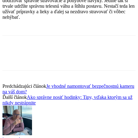
dodržovať správne stravovacie a pohybové návyky. Jedine tak si
trvale udržíte správnu telesnú váhu a štíhlu postavu. Nestačí teda len
užívať prípravky a lieky a ďalej sa nezdravo stravovať či vôbec
nehýbať.
Predchádzajúci článok
Je vhodné namontovať bezpečnostnú kameru
na váš dom?
Ďalší článok
Ako správne nosiť hodinky: Tipy, vďaka ktorým sa už
nikdy nestrápnite