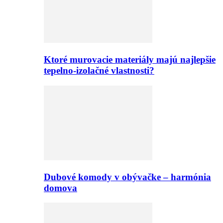
Ktoré murovacie materiály majú najlepšie
tepelno-izolačné vlastnosti?
Dubové komody v obývačke – harmónia
domova