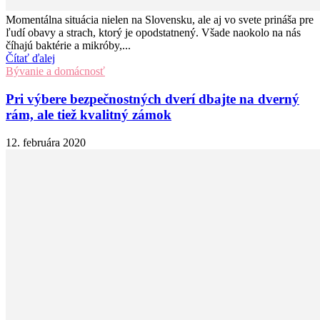
Momentálna situácia nielen na Slovensku, ale aj vo svete prináša pre
ľudí obavy a strach, ktorý je opodstatnený. Všade naokolo na nás
číhajú baktérie a mikróby,...
Čítať ďalej
Bývanie a domácnosť
Pri výbere bezpečnostných dverí dbajte na dverný
rám, ale tiež kvalitný zámok
12. februára 2020