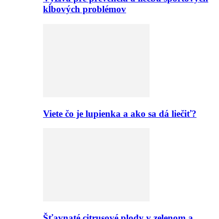
kĺbových problémov
Viete čo je lupienka a ako sa dá liečiť?
Šťavnaté citrusové plody v zelenom a