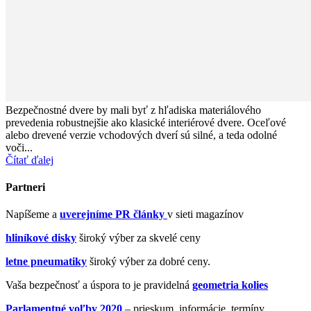
Bezpečnostné dvere by mali byť z hľadiska materiálového
prevedenia robustnejšie ako klasické interiérové dvere. Oceľové
alebo drevené verzie vchodových dverí sú silné, a teda odolné
voči...
Čítať ďalej
Partneri
Napíšeme a
uverejníme PR články
v sieti magazínov
hliníkové disky
široký výber za skvelé ceny
letne pneumatiky
široký výber za dobré ceny.
Vaša bezpečnosť a úspora to je pravidelná
geometria kolies
Parlamentné voľby 2020
– prieskum, informácie, termíny.