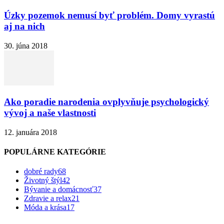
Úzky pozemok nemusí byť problém. Domy vyrastú
aj na nich
30. júna 2018
Ako poradie narodenia ovplyvňuje psychologický
vývoj a naše vlastnosti
12. januára 2018
POPULÁRNE KATEGÓRIE
dobré rady
68
Životný štýl
42
Bývanie a domácnosť
37
Zdravie a relax
21
Móda a krása
17