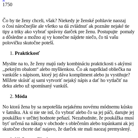
1750
Čo by tie ženy chceli, však? Niekedy je ženské pohlavie naozaj
o čosi náročnejšie ale všetko sa dá zvládnuť ak poznáte nejaké tie
tipy a triky ako vybrať správny darček pre ženu. Postupujte pomaly
a dôsledne a možno aj vy konečne nájdete niečo, čo tú vašu
polovičku skutočne poteší.
Praktickosť
Myslite na to, že ženy majú rady kombináciu praktickosti s akýmsi
,,pekným obalom“ alebo myšlienkou. Čo ak napríklad obliečka na
vankúše s nápisom, ktorý jej dáva kompliment alebo ju vystihuje?
Môžete skúsiť aj sami vytvoriť nejaký nápis a dať ho vytlačiť na
deku alebo už spomínaný vankúš.
Móda
No ktorá žena by sa nepotešila nejakému novému módnemu kúsku
v šatníku. Ak si nie ste istí, čo vybrať alebo čo sa jej páči, darujte jej
poukážku v určitej hodnote peňazí. Nezabudnite, že poukážka musí
byť určená na nákup v obchode s oblečením alebo topánkami ak jej
skutočne chcete dať najavo, že darček ste mali naozaj premyslený.