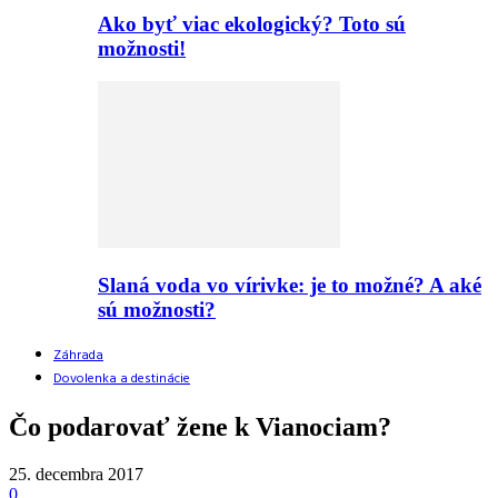
Ako byť viac ekologický? Toto sú
možnosti!
Slaná voda vo vírivke: je to možné? A aké
sú možnosti?
Záhrada
Dovolenka a destinácie
Čo podarovať žene k Vianociam?
25. decembra 2017
0