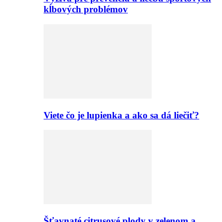
kĺbových problémov
Viete čo je lupienka a ako sa dá liečiť?
Šťavnaté citrusové plody v zelenom a