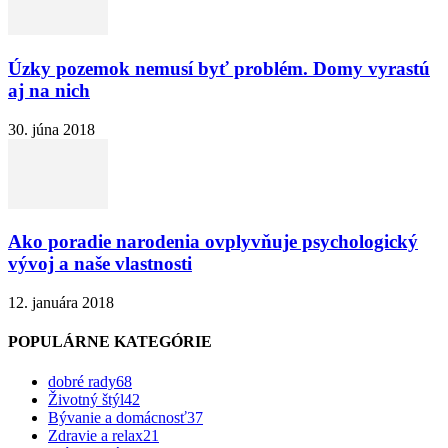
Úzky pozemok nemusí byť problém. Domy vyrastú
aj na nich
30. júna 2018
Ako poradie narodenia ovplyvňuje psychologický
vývoj a naše vlastnosti
12. januára 2018
POPULÁRNE KATEGÓRIE
dobré rady
68
Životný štýl
42
Bývanie a domácnosť
37
Zdravie a relax
21