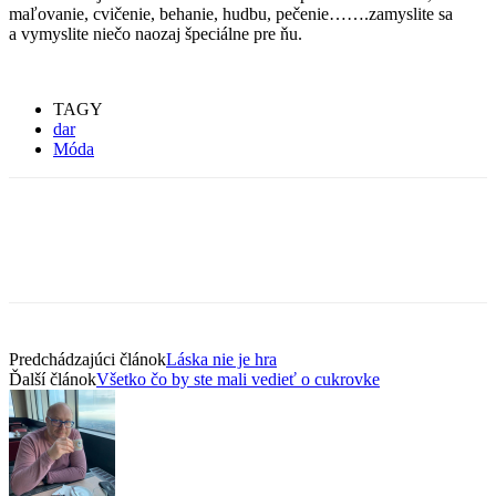
maľovanie, cvičenie, behanie, hudbu, pečenie…….zamyslite sa
a vymyslite niečo naozaj špeciálne pre ňu.
TAGY
dar
Móda
Predchádzajúci článok
Láska nie je hra
Ďalší článok
Všetko čo by ste mali vedieť o cukrovke