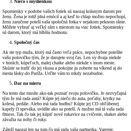
Niečo s myšlienkou
Spomienky v podobe vašich fotiek sú naozaj krásnym darom pre
ženu. Žena je totiž plná emócií a aj keď to chlap možno nepochopí,
ženu zaručene poteší vaša spoločná fotka v nejakom peknom ráme.
Môžete vybrať aj veľký rám s miestom na viac fotiek. Spomienky
sú darom, ktorý má hlbšiu hodnotu.
Spoločný čas
Ak ste typ muža, ktorý má často veľa práce, nepochybne potešíte
vašu polovičku tým, že je darujete svoj čas. Len vy dvaja niekde
v horách, kúpeľoch, malej chatke alebo niekde v inom meste.
Skúste sa trafiť do jej vkusu a pokojne ju zoberte na víkend aj do
mesta lásky-do Paríža. Určite vám to nikdy nezabudne.
Dar na mieru
Na tento dar musíte ako-tak poznať svoju polovičku. Je nezvyčajná
tým že má rada autá? Kúpte jej niečo do auta, poťahy, krytky na
kolesá, pedále. Alebo má rada hudbu? Kúpte jej CD obľúbenej
kapely či speváka, uvidíte ako sa poteší. A možno má tá vaša rada
fitness. Tak čo tak jej kúpiť nové rukavice na cvičenie, shaker alebo
závažia na nohy či ruky.
Záleží naozaj len na tom čo má rada vaša partnerka. Varenie,