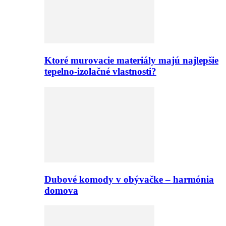
Ktoré murovacie materiály majú najlepšie
tepelno-izolačné vlastnosti?
Dubové komody v obývačke – harmónia
domova