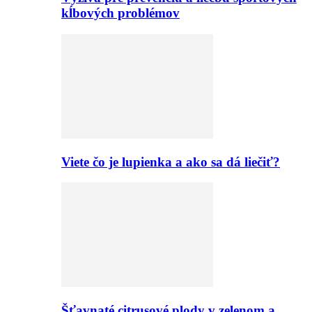
kĺbových problémov
Viete čo je lupienka a ako sa dá liečiť?
Šťavnaté citrusové plody v zelenom a