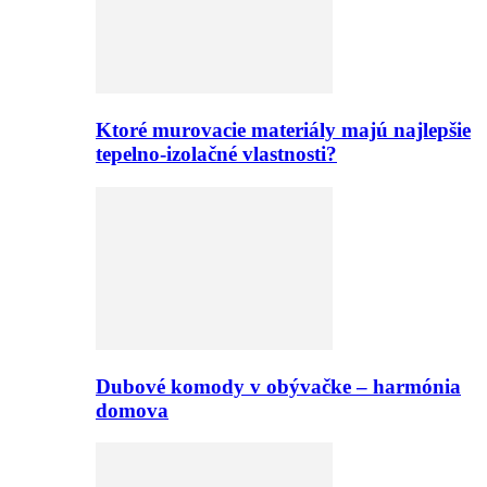
Ktoré murovacie materiály majú najlepšie
tepelno-izolačné vlastnosti?
Dubové komody v obývačke – harmónia
domova