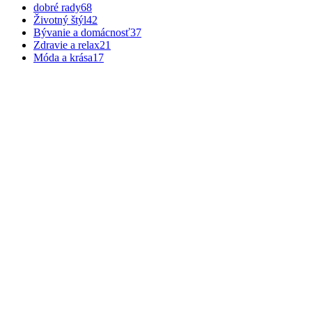
dobré rady
68
Životný štýl
42
Bývanie a domácnosť
37
Zdravie a relax
21
Móda a krása
17