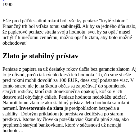
1990
Ešte pred päťdesiatimi rokmi boli všetky peniaze “kryté zlatom”.
Finančný trh bol vďaka tomu stabilnejší. Ak by sa jedného dňa stalo,
že papierové peniaze stratia svoju hodnotu, svet by sa opäť musel
uchýliť k niečomu cennému, možno opäť k zlatu, aby bolo možné
obchodovať.
Zlato je stabilný prístav
Peniaze z papiera sa už desiatky rokov tlačia bez garancie zlatom. Aj
to je dôvod, prečo tak rýchlo klesá ich hodnota. To, čo sme si ešte
pred rokmi mohli dovoliť za 100 EUR, dnes stojí podstatne viac. V
tomto smere nie je na škodu občas sa započúvať do spomienok
starých rodičov, ktorí radi donekonečna opakujú, koľko v ich
detstve stál obyčajný chlieb. Peniaze hodnotu nedokážu udržať.
Naproti tomu zlato je ako stabilný prístav. Jeho hodnota sa rokmi
nemení.
Investovanie do zlata
je predpokladom bezpečia a
stability. Dobrým príkladom je predstava dedičstva po starom
predkovi. Istotne by človeka potešila viac škatuľa plná zlata, ako
preplnená starými bankovkami, ktoré v súčasnosti už nemajú
hodnotu…