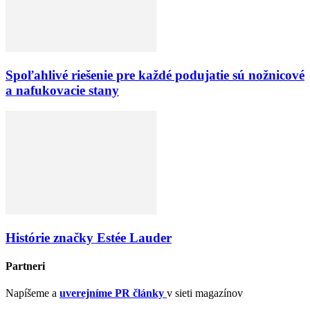
Spoľahlivé riešenie pre každé podujatie sú nožnicové
a nafukovacie stany
Histórie značky Estée Lauder
Partneri
Napíšeme a
uverejníme PR články
v sieti magazínov