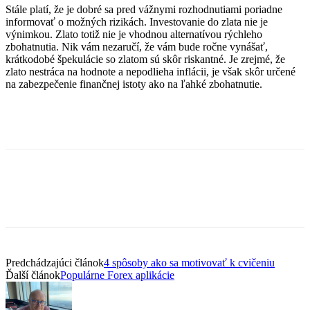
Stále platí, že je dobré sa pred vážnymi rozhodnutiami poriadne
informovať o možných rizikách. Investovanie do zlata nie je
výnimkou. Zlato totiž nie je vhodnou alternatívou rýchleho
zbohatnutia. Nik vám nezaručí, že vám bude ročne vynášať,
krátkodobé špekulácie so zlatom sú skôr riskantné. Je zrejmé, že
zlato nestráca na hodnote a nepodlieha inflácii, je však skôr určené
na zabezpečenie finančnej istoty ako na ľahké zbohatnutie.
Predchádzajúci článok
4 spôsoby ako sa motivovať k cvičeniu
Ďalší článok
Populárne Forex aplikácie