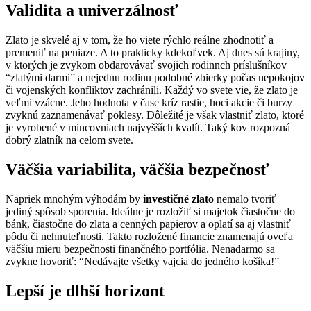
Validita a univerzálnosť
Zlato je skvelé aj v tom, že ho viete rýchlo reálne zhodnotiť a
premeniť na peniaze. A to prakticky kdekoľvek. Aj dnes sú krajiny,
v ktorých je zvykom obdarovávať svojich rodinnch príslušníkov
“zlatými darmi” a nejednu rodinu podobné zbierky počas nepokojov
či vojenských konfliktov zachránili. Každý vo svete vie, že zlato je
veľmi vzácne. Jeho hodnota v čase kríz rastie, hoci akcie či burzy
zvyknú zaznamenávať poklesy. Dôležité je však vlastniť zlato, ktoré
je vyrobené v mincovniach najvyšších kvalít. Taký kov rozpozná
dobrý zlatník na celom svete.
Väčšia variabilita, väčšia bezpečnosť
Napriek mnohým výhodám by
investičné zlato
nemalo tvoriť
jediný spôsob sporenia. Ideálne je rozložiť si majetok čiastočne do
bánk, čiastočne do zlata a cenných papierov a oplatí sa aj vlastniť
pôdu či nehnuteľnosti. Takto rozložené financie znamenajú oveľa
väčšiu mieru bezpečnosti finančného portfólia. Nenadarmo sa
zvykne hovoriť: “Nedávajte všetky vajcia do jedného košíka!”
Lepší je dlhší horizont