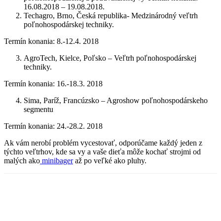
16.08.2018 – 19.08.2018.
Techagro, Brno, Česká republika- Medzinárodný veľtrh
poľnohospodárskej techniky.
Termín konania: 8.-12.4. 2018
AgroTech, Kielce, Poľsko – Veľtrh poľnohospodárskej
techniky.
Termín konania: 16.-18.3. 2018
Sima, Paríž, Francúzsko – Agroshow poľnohospodárskeho
segmentu
Termín konania: 24.-28.2. 2018
Ak vám nerobí problém vycestovať, odporúčame každý jeden z
týchto veľtrhov, kde sa vy a vaše dieťa môže kochať strojmi od
malých ako
minibager
až po veľké ako pluhy.