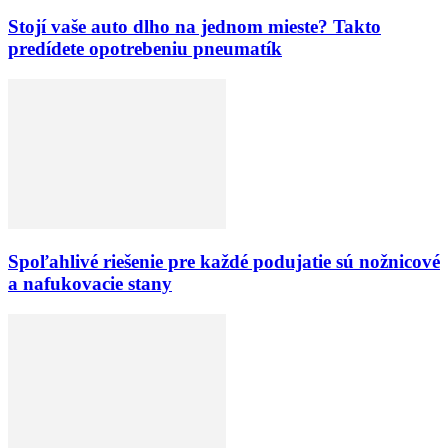
Stojí vaše auto dlho na jednom mieste? Takto
predídete opotrebeniu pneumatík
Spoľahlivé riešenie pre každé podujatie sú nožnicové
a nafukovacie stany