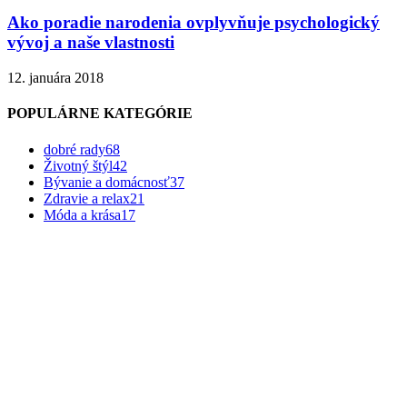
Ako poradie narodenia ovplyvňuje psychologický
vývoj a naše vlastnosti
12. januára 2018
POPULÁRNE KATEGÓRIE
dobré rady
68
Životný štýl
42
Bývanie a domácnosť
37
Zdravie a relax
21
Móda a krása
17