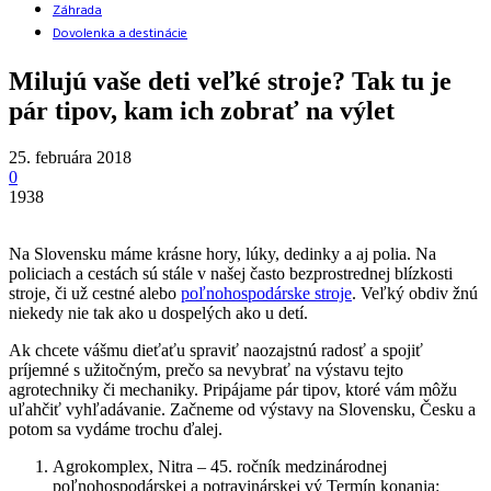
Záhrada
Dovolenka a destinácie
Milujú vaše deti veľké stroje? Tak tu je
pár tipov, kam ich zobrať na výlet
25. februára 2018
0
1938
Na Slovensku máme krásne hory, lúky, dedinky a aj polia. Na
policiach a cestách sú stále v našej často bezprostrednej blízkosti
stroje, či už cestné alebo
poľnohospodárske stroje
. Veľký obdiv žnú
niekedy nie tak ako u dospelých ako u detí.
Ak chcete vášmu dieťaťu spraviť naozajstnú radosť a spojiť
príjemné s užitočným, prečo sa nevybrať na výstavu tejto
agrotechniky či mechaniky. Pripájame pár tipov, ktoré vám môžu
uľahčiť vyhľadávanie. Začneme od výstavy na Slovensku, Česku a
potom sa vydáme trochu ďalej.
Agrokomplex, Nitra – 45. ročník medzinárodnej
poľnohospodárskej a potravinárskej vý Termín konania: