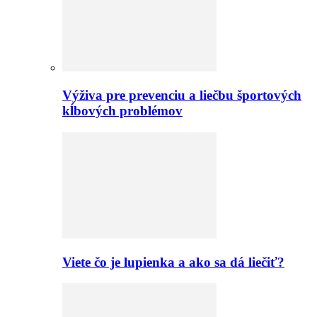
Výživa pre prevenciu a liečbu športových
kĺbových problémov
Viete čo je lupienka a ako sa dá liečiť?