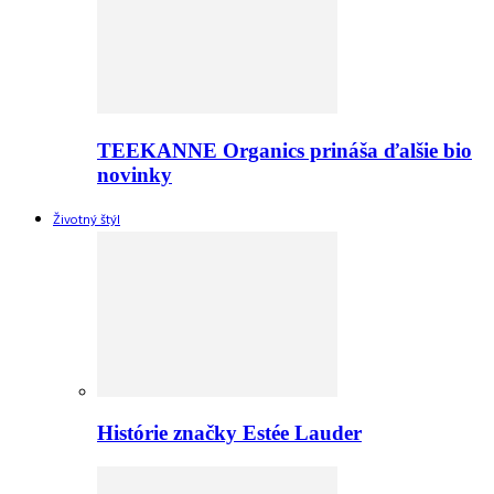
TEEKANNE Organics prináša ďalšie bio
novinky
Životný štýl
Histórie značky Estée Lauder