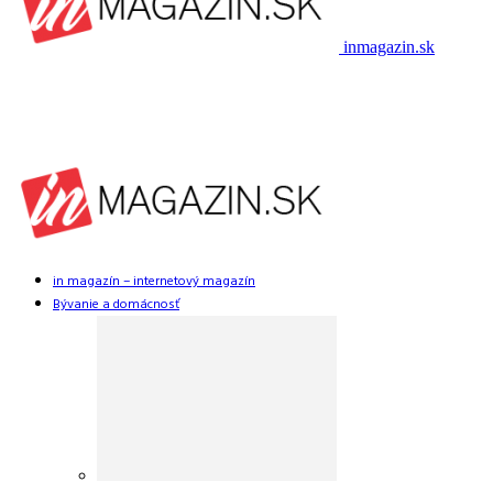
inmagazin.sk
in magazín – internetový magazín
Bývanie a domácnosť