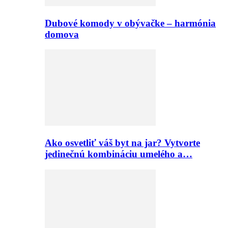
Dubové komody v obývačke – harmónia
domova
Ako osvetliť váš byt na jar? Vytvorte
jedinečnú kombináciu umelého a…