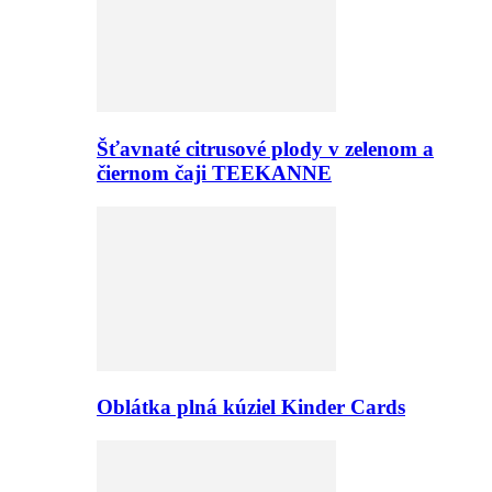
Šťavnaté citrusové plody v zelenom a
čiernom čaji TEEKANNE
Oblátka plná kúziel Kinder Cards