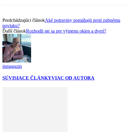
Predchádzajúci článok
Aké potraviny pomáhajú proti zubnému
povlaku?
Ďalší článok
Rozhodli ste sa pre výmenu okien a dverí?
inmagazin
SÚVISIACE ČLÁNKY
VIAC OD AUTORA