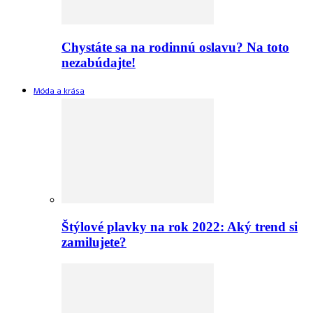
Chystáte sa na rodinnú oslavu? Na toto
nezabúdajte!
Móda a krása
Štýlové plavky na rok 2022: Aký trend si
zamilujete?