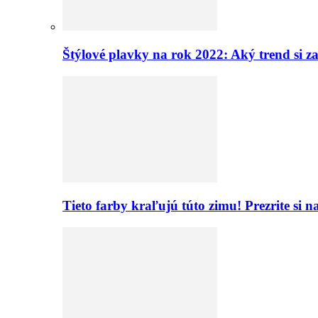
Štýlové plavky na rok 2022: Aký trend si z
Tieto farby kraľujú túto zimu! Prezrite si 