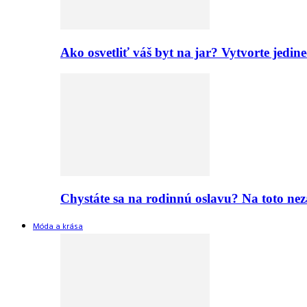
Ako osvetliť váš byt na jar? Vytvorte jed
Chystáte sa na rodinnú oslavu? Na toto nez
Móda a krása