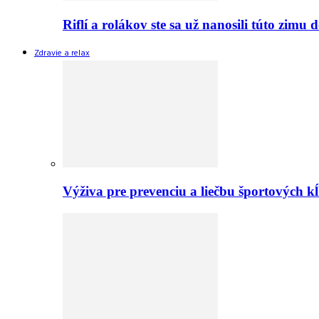
Riflí a rolákov ste sa už nanosili túto zimu
Zdravie a relax
Výživa pre prevenciu a liečbu športových 