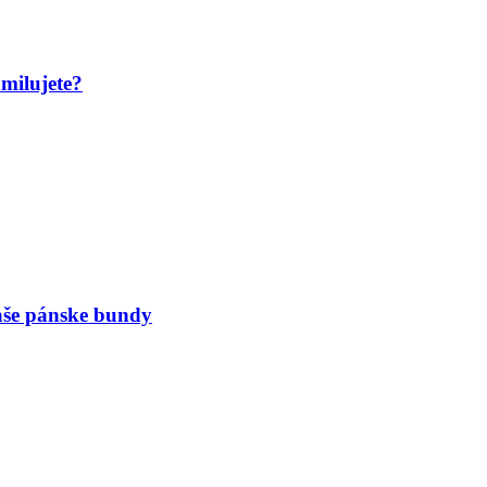
amilujete?
naše pánske bundy