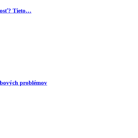
 dosť? Tieto…
kĺbových problémov