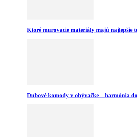
Ktoré murovacie materiály majú najlepšie te
Dubové komody v obývačke – harmónia d