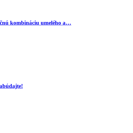
inečnú kombináciu umelého a…
abúdajte!